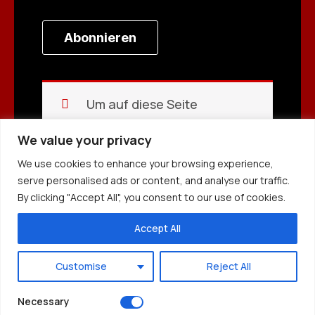
Türkçe
Abonnieren
Afrikaans
Hausa
Nederlands
Um auf diese Seite
香港中文
zugreifen zu können,
日本語
We value your privacy
müssen Sie {Produkte}
Русский
kaufen.
We use cookies to enhance your browsing experience,
العربية
serve personalised ads or content, and analyse our traffic.
By clicking "Accept All", you consent to our use of cookies.
हिन्दी
Italiano
Accept All
Português
Customise
Reject All
Français
Español
Necessary