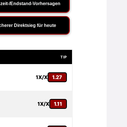
zeit-/Endstand-Vorhersagen
cherer Direktsieg für heute
TIP
1X/X
1.27
1X/X
1.11