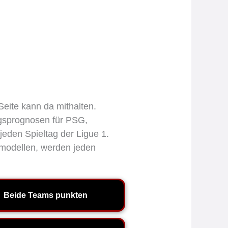
Seite kann da mithalten.
tagsprognosen für PSG,
eden Spieltag der Ligue 1.
modellen, werden jeden
Beide Teams punkten