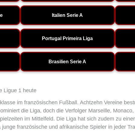
e
Italien Serie A
Portugal Primeira Liga
Brasilien Serie A
e Ligue 1 heute
elklasse im französischen Fußball. Achtzehn Vereine best
miniert die Liga, doch die Verfolger Marseille, Monaco, L
elzeiten im Mittelfeld. Die Liga hat sich zudem zu eine
 junge französische und afrikanische Spieler in jeder Tr