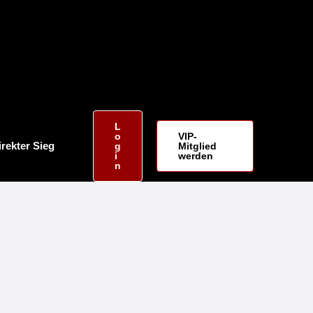
L
O
VIP-
irekter Sieg
G
Mitglied
I
werden
N