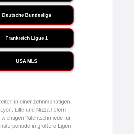
Deutsche Bundesliga
Frankreich Ligue 1
USA MLS
reiten in einer zehnmonatigen
yon, Lille und Nizza liefern
r wichtigen Talentschmiede für
ansferperiode in größere Ligen