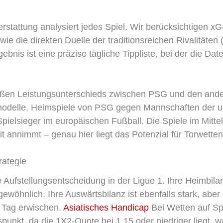
erstattung analysiert jedes Spiel. Wir berücksichtigen 
e die direkten Duelle der traditionsreichen Rivalitäten
gebnis ist eine präzise tägliche Tippliste, bei der die D
roßen Leistungsunterschieds zwischen PSG und den ander
modelle. Heimspiele von PSG gegen Mannschaften der un
pielsieger im europäischen Fußball. Die Spiele im Mittel
it annimmt – genau hier liegt das Potenzial für Torwetten
rategie
e Aufstellungsentscheidung in der Ligue 1. Ihre Heimbil
gewöhnlich. Ihre Auswärtsbilanz ist ebenfalls stark, aber 
n Tag erwischen.
Asiatisches Handicap
Bei Wetten auf Sp
spunkt, da die 1X2-Quote bei 1,15 oder niedriger liegt, 