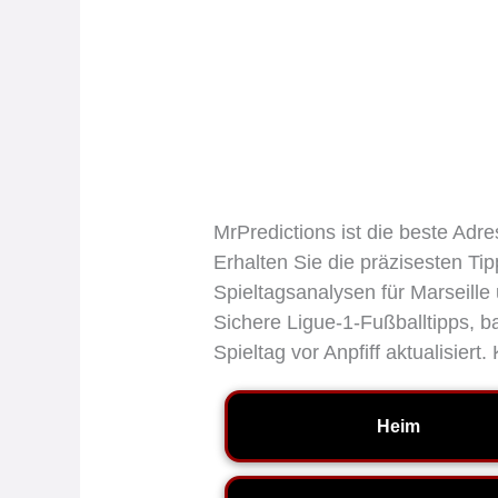
MrPredictions ist die beste Adr
Erhalten Sie die präzisesten Ti
Spieltagsanalysen für Marseill
Sichere Ligue-1-Fußballtipps,
Spieltag vor Anpfiff aktualisier
Heim