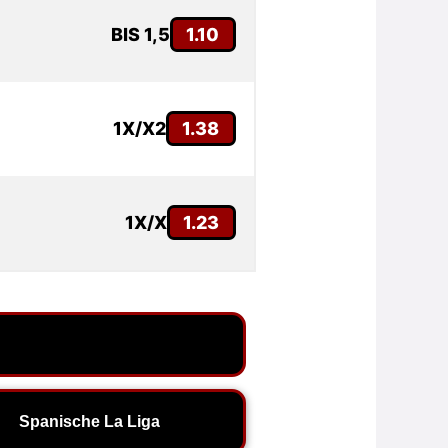
BIS 1,5
1.10
1X/X2
1.38
1X/X
1.23
Spanische La Liga