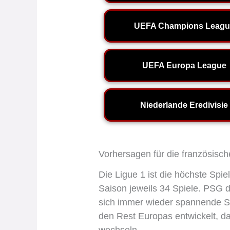
UEFA Champions Leagu
UEFA Europa League
Niederlande Eredivisie
Vorhersagen für die französisch
Die Ligue 1 ist die höchste Spi
Saison jeweils 34 Spiele. PSG do
sich immer wieder spannende Spi
den Rest Europas entwickelt, da
wechseln.